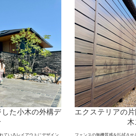
ジした小木の外構デ
エクステリアの片
ン
木
れているレイアウトにデザイン
フェンスの無機質感を払拭させ