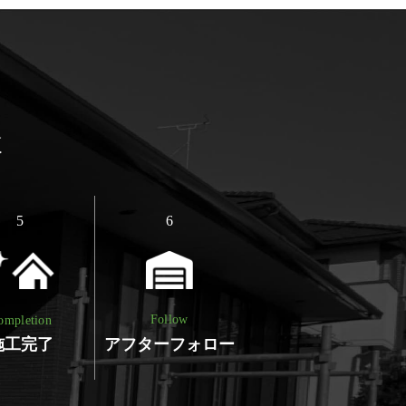
談
5
6
Follow
ompletion
アフターフォロー
施工完了